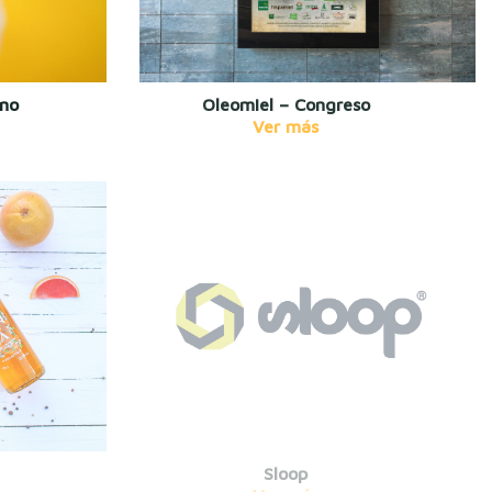
ino
Oleomiel – Congreso
Sloop